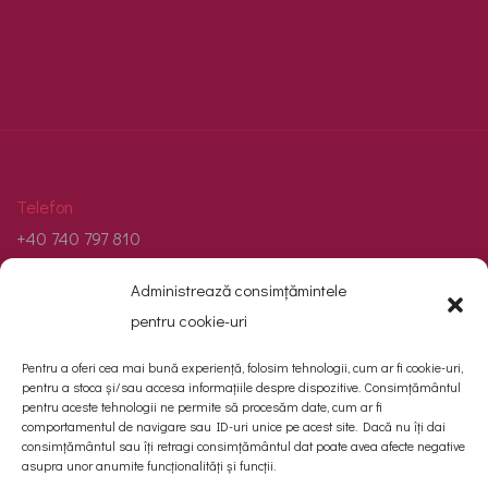
Telefon
+40 740 797 810
Administrează consimțămintele
Email
pentru cookie-uri
contact@cinevision.ro
Pentru a oferi cea mai bună experiență, folosim tehnologii, cum ar fi cookie-uri,
Adresă
pentru a stoca și/sau accesa informațiile despre dispozitive. Consimțământul
pentru aceste tehnologii ne permite să procesăm date, cum ar fi
Str. Basmului nr. 2, Valea Lupului, județul Iași.
comportamentul de navigare sau ID-uri unice pe acest site. Dacă nu îți dai
consimțământul sau îți retragi consimțământul dat poate avea afecte negative
asupra unor anumite funcționalități și funcții.