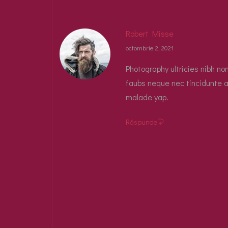
Robert Misse
octombrie 2, 2021
Photography ultricies nibh no
faubs neque nec tincidunte a
malade yap.
Răspunde