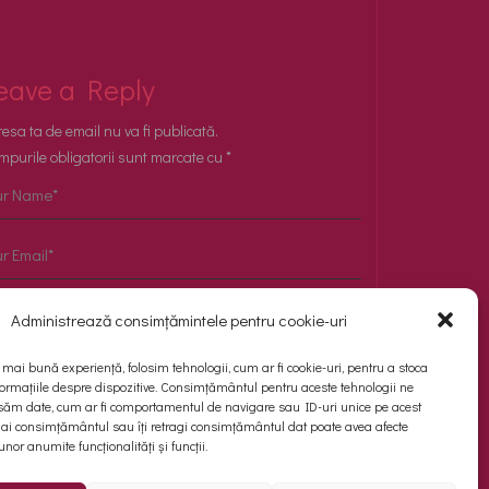
eave a Reply
esa ta de email nu va fi publicată.
purile obligatorii sunt marcate cu
*
Salvează-mi numele, emailul și site-ul web în
Administrează consimțămintele pentru cookie-uri
acest navigator pentru data viitoare când o
să comentez.
a mai bună experiență, folosim tehnologii, cum ar fi cookie-uri, pentru a stoca
ormațiile despre dispozitive. Consimțământul pentru aceste tehnologii ne
săm date, cum ar fi comportamentul de navigare sau ID-uri unice pe acest
 dai consimțământul sau îți retragi consimțământul dat poate avea afecte
or anumite funcționalități și funcții.