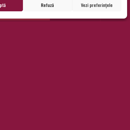
ptă
Refuză
Vezi preferințele
POST COMMENT
resă
r. Basmului nr. 2, Valea Lupului, județul Iași.
GDPR