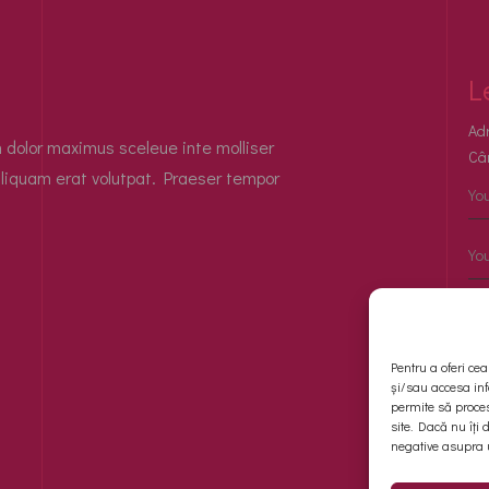
L
Adr
n dolor maximus sceleue inte molliser
Câm
liquam erat volutpat. Praeser tempor
Pentru a oferi ce
și/sau accesa inf
permite să proce
site. Dacă nu îți
negative asupra un