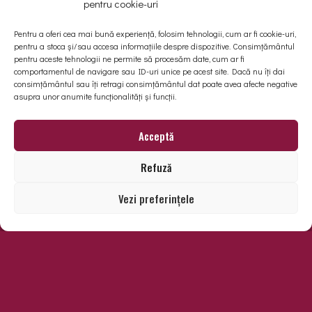
pentru cookie-uri
Pentru a oferi cea mai bună experiență, folosim tehnologii, cum ar fi cookie-uri,
pentru a stoca și/sau accesa informațiile despre dispozitive. Consimțământul
pentru aceste tehnologii ne permite să procesăm date, cum ar fi
comportamentul de navigare sau ID-uri unice pe acest site. Dacă nu îți dai
consimțământul sau îți retragi consimțământul dat poate avea afecte negative
asupra unor anumite funcționalități și funcții.
POST COMMENT
Acceptă
Refuză
Vezi preferințele
Telefon
+40 740 797 810