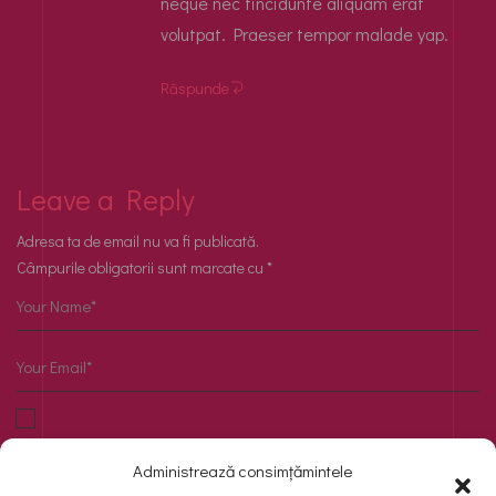
neque nec tincidunte aliquam erat
volutpat. Praeser tempor malade yap.
Răspunde
Leave a Reply
Adresa ta de email nu va fi publicată.
Câmpurile obligatorii sunt marcate cu
*
Salvează-mi numele, emailul și site-ul web în acest
Administrează consimțămintele
navigator pentru data viitoare când o să comentez.