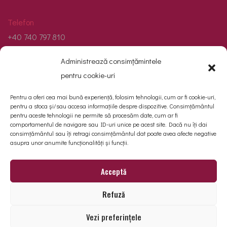
Telefon
+40 740 797 810
Administrează consimțămintele
Email
pentru cookie-uri
contact@cinevision.ro
Pentru a oferi cea mai bună experiență, folosim tehnologii, cum ar fi cookie-uri,
Adresă
pentru a stoca și/sau accesa informațiile despre dispozitive. Consimțământul
pentru aceste tehnologii ne permite să procesăm date, cum ar fi
Str. Basmului nr. 2, Valea Lupului, județul Iași.
comportamentul de navigare sau ID-uri unice pe acest site. Dacă nu îți dai
consimțământul sau îți retragi consimțământul dat poate avea afecte negative
asupra unor anumite funcționalități și funcții.
Acceptă
Refuză
Vezi preferințele
GDPR